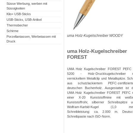
Süsse Werbung, werben mit
Süssigkeiten
Klio+ USB-Sticks
USB-Sticks, USB-Artikel
Thermobecher
Schirme
uma Holz-Kugelschreiber WOODY
Porzellantassen, Werbetassen mit
Druck
uma Holz-Kugelschreiber
FOREST
UMA Holz Kugelschreiber FOREST PEFC 
5200 - Holz-Druckkugelschreiber m
vernickeltem Metallclip und Metallspitze. Sch
aus schutzlackiertem PEFC-zertifiziert
deutschen Buchenholz. Ausgestattet ist 
UMA Holz Kugelschreiber FOREST PEFC m
einer X-20 Kunststoffmine mit weiß
Kunststoffrohr, silberner Schreibspitze 
Wolfram-Karbid-Kugel (1,0 mm
Schreibleistung: ca. 2.000 m. Deutsc
Schreibpaste nach ISO-Norm.