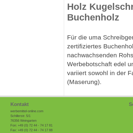
Holz Kugelschr
Buchenholz
Für die uma Schreibger
zertifiziertes Buchenh
nachwachsenden Rohstof
Werbebotschaft edel u
variiert sowohl in der 
(Maserung).
Kontakt
S
werbemittel-online.com
Schillerstr. 5/1
76356 Weingarten
Fon: +49 (0) 72 44 - 74 17 81
Fax: +49 (0) 72 44 - 74 17 88