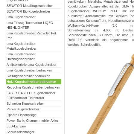
Kugelschreiber
vernickeltem Metallclip, Metallspitze und Ho
SENATOR Metallkugelschreiber
Kugeldrücker. Ausgestattet ist der UMA H
Kugelschreiber WOODY PEFC mit ein
SENATOR Bio Kugelschreiber
Kunststoff-Großraummine mit weißem od
uma Kugelschreiber
schwarzem Kunststoffrohr, Neusilberspitze 
uma Flüssig-Textmarker LIQEO
Wolfram-Karbid-Kugel (1,0 mm
HIGHLIGHTER
Schreibleistung: ca. 4.000 m. Deutsc
uma Kugelschreiber Recycled Pet
Schreibpaste nach ISO-Norm. Die uma Te
Pen
Refill 1.0 vermittelt ein angenehmes u
uma Kugelschreiber
weiches Schreibgefühl.
Metallkugelschreiber
uma Kugelschreiber
Holzkugelschreiber
Antibakterielle uma Kugelschreiber
uma Kugelschreiber bedrucken
Bio Kugelschreiber bedrucken
Holz Kugelschreiber bedrucken
Recycling Kugelschreiber bedrucken
FABER-CASTELL Kugelschreiber
Füllfederhalter Tintenroller
Schneider Kugelschreiber
Parker Kugelschreiber
Lipcare Lippenpflege
Power Bank, Charger, mobiler Akku
LED-Lampen
Schlüsselanhänger