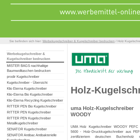
Sie befinden sich hier:
Werbekugelschreiber & Kugelschreiber bedrucken
/ Holz Kugelschr
Werbekugelschreiber &
Kugelschreiber bedrucken
MISTER BAGS nachhaltige
Baumwolltaschen bedrucken
prodir Kugelschreiber
Kugelschreiber - Übersicht
Holz-Kugelschr
Klio Eterna Kugelschreiber
Klio-Eterna Bio Kugelschreiber
Klio-Eterna Recycling Kugelschreiber
RITTER PEN Bio Kugelschreiber
uma Holz-Kugelschreiber
RITTER PEN Kugelschreiber
WOODY
RITTER PEN Kugelschreiber
Metallkugelschreiber
UMA Holz Kugelschreiber WOODY PEFC 
SENATOR Kugelschreiber
5600 - Holz-Druckkugelschreiber aus PEF
SENATOR Antibac Antibakterielle
zertifiziertem deutschen Buchenholz m