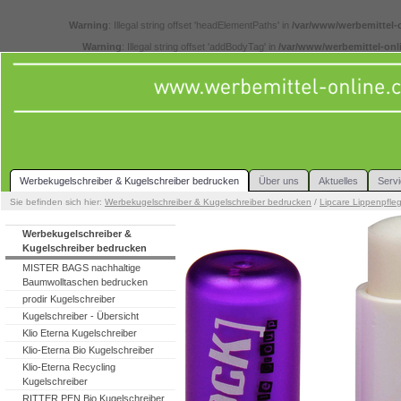
Warning
: Illegal string offset 'headElementPaths' in
/var/www/werbemittel-
Warning
: Illegal string offset 'addBodyTag' in
/var/www/werbemittel-onl
Werbekugelschreiber & Kugelschreiber bedrucken
Über uns
Aktuelles
Serv
Sie befinden sich hier:
Werbekugelschreiber & Kugelschreiber bedrucken
/
Lipcare Lippenpfle
Werbekugelschreiber &
Kugelschreiber bedrucken
MISTER BAGS nachhaltige
Baumwolltaschen bedrucken
prodir Kugelschreiber
Kugelschreiber - Übersicht
Klio Eterna Kugelschreiber
Klio-Eterna Bio Kugelschreiber
Klio-Eterna Recycling
Kugelschreiber
RITTER PEN Bio Kugelschreiber