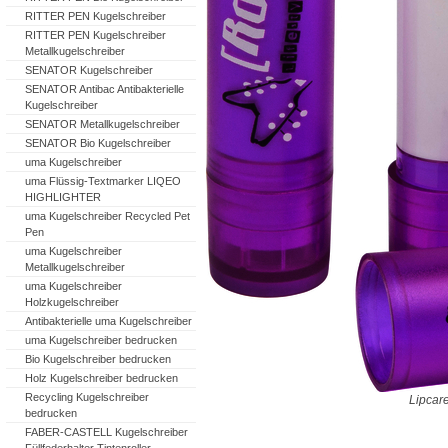
RITTER PEN Kugelschreiber
RITTER PEN Kugelschreiber
Metallkugelschreiber
SENATOR Kugelschreiber
SENATOR Antibac Antibakterielle
Kugelschreiber
SENATOR Metallkugelschreiber
SENATOR Bio Kugelschreiber
uma Kugelschreiber
uma Flüssig-Textmarker LIQEO
HIGHLIGHTER
uma Kugelschreiber Recycled Pet
Pen
uma Kugelschreiber
Metallkugelschreiber
uma Kugelschreiber
Holzkugelschreiber
Antibakterielle uma Kugelschreiber
uma Kugelschreiber bedrucken
Bio Kugelschreiber bedrucken
Holz Kugelschreiber bedrucken
Recycling Kugelschreiber
Lipcare
bedrucken
FABER-CASTELL Kugelschreiber