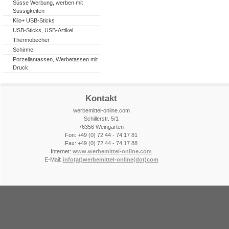
Süsse Werbung, werben mit
Süssigkeiten
Klio+ USB-Sticks
USB-Sticks, USB-Artikel
Thermobecher
Schirme
Porzellantassen, Werbetassen mit
Druck
Kontakt
werbemittel-online.com
Schillerstr. 5/1
76356 Weingarten
Fon: +49 (0) 72 44 - 74 17 81
Fax: +49 (0) 72 44 - 74 17 88
Internet:
www.werbemittel-online.com
E-Mail:
info(at)
werbemittel-online
(dot)com