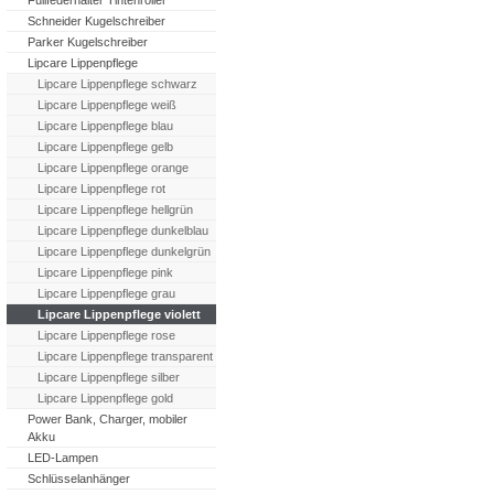
Füllfederhalter Tintenroller
Schneider Kugelschreiber
Parker Kugelschreiber
Lipcare Lippenpflege
Lipcare Lippenpflege schwarz
Lipcare Lippenpflege weiß
Lipcare Lippenpflege blau
Lipcare Lippenpflege gelb
Lipcare Lippenpflege orange
Lipcare Lippenpflege rot
Lipcare Lippenpflege hellgrün
Lipcare Lippenpflege dunkelblau
Lipcare Lippenpflege dunkelgrün
Lipcare Lippenpflege pink
Lipcare Lippenpflege grau
Lipcare Lippenpflege violett
Lipcare Lippenpflege rose
Lipcare Lippenpflege transparent
Lipcare Lippenpflege silber
Lipcare Lippenpflege gold
Power Bank, Charger, mobiler
Akku
LED-Lampen
Schlüsselanhänger