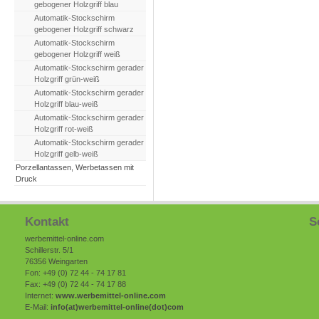
gebogener Holzgriff blau
Automatik-Stockschirm
gebogener Holzgriff schwarz
Automatik-Stockschirm
gebogener Holzgriff weiß
Automatik-Stockschirm gerader
Holzgriff grün-weiß
Automatik-Stockschirm gerader
Holzgriff blau-weiß
Automatik-Stockschirm gerader
Holzgriff rot-weiß
Automatik-Stockschirm gerader
Holzgriff gelb-weiß
Porzellantassen, Werbetassen mit
Druck
Kontakt
S
werbemittel-online.com
Schillerstr. 5/1
76356 Weingarten
Fon: +49 (0) 72 44 - 74 17 81
Fax: +49 (0) 72 44 - 74 17 88
Internet:
www.werbemittel-online.com
E-Mail:
info(at)
werbemittel-online
(dot)com