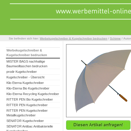
Sie befinden sich hier:
Werbekugelschreiber & Kugelschreiber bedrucken
/
Schirme
/ Autom
Werbekugelschreiber &
Kugelschreiber bedrucken
MISTER BAGS nachhaltige
Baumwolltaschen bedrucken
prodir Kugelschreiber
Kugelschreiber - Übersicht
Klio Eterna Kugelschreiber
Klio-Eterna Bio Kugelschreiber
Klio-Eterna Recycling Kugelschreiber
RITTER PEN Bio Kugelschreiber
RITTER PEN Kugelschreiber
RITTER PEN Kugelschreiber
Metallkugelschreiber
SENATOR Kugelschreiber
SENATOR Antibac Antibakterielle