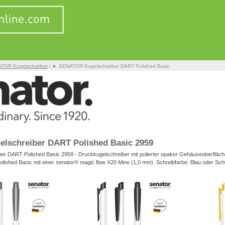
TOR Kugelschreiber
/ ► SENATOR Kugelschreiber DART Polished Basic
lschreiber DART Polished Basic 2959
 DART Polished Basic 2959 - Druckkugelschreiber mit polierter opaker Gehäuseoberfläche
lished Basic mit einer senator® magic flow X20 Mine (1,0 mm). Schreibfarbe: Blau oder Sc