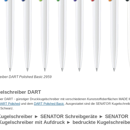
iber DART Polished Basic 2959
lschreiber DART
r DART - günstiger Druckkugelschreiber mit verschiedenen Kunststoffoberflächen MA
DART Polished
und dem
DART Polished Basic
. Ausgestattet sind die SENATOR Kugelschreib
r Schwarz.
gelschreiber ► SENATOR Schreibgeräte ► SENATOR K
ugelschreiber mit Aufdruck ► bedruckte Kugelschreibe