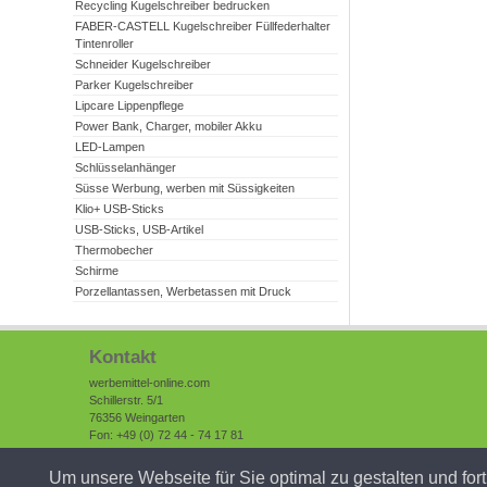
Recycling Kugelschreiber bedrucken
FABER-CASTELL Kugelschreiber Füllfederhalter
Tintenroller
Schneider Kugelschreiber
Parker Kugelschreiber
Lipcare Lippenpflege
Power Bank, Charger, mobiler Akku
LED-Lampen
Schlüsselanhänger
Süsse Werbung, werben mit Süssigkeiten
Klio+ USB-Sticks
USB-Sticks, USB-Artikel
Thermobecher
Schirme
Porzellantassen, Werbetassen mit Druck
Kontakt
werbemittel-online.com
Schillerstr. 5/1
76356 Weingarten
Fon: +49 (0) 72 44 - 74 17 81
Fax: +49 (0) 72 44 - 74 17 88
Internet:
www.werbemittel-online.com
Um unsere Webseite für Sie optimal zu gestalten und fo
E-Mail:
info(at)
werbemittel-online
(dot)com