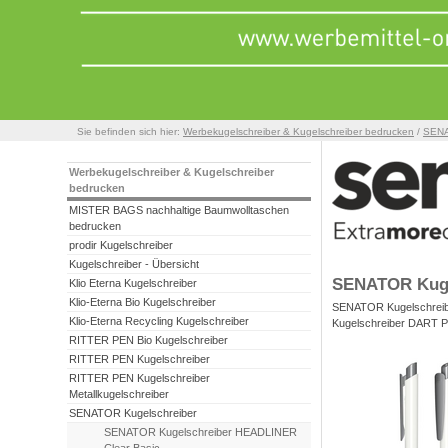
Sie befinden sich hier:
Werbekugelschreiber & Kugelschreiber bedrucken
/
SENA
Werbekugelschreiber & Kugelschreiber
bedrucken
MISTER BAGS nachhaltige Baumwolltaschen
bedrucken
prodir Kugelschreiber
Kugelschreiber - Übersicht
SENATOR Kuge
Klio Eterna Kugelschreiber
Klio-Eterna Bio Kugelschreiber
SENATOR Kugelschreiber
Klio-Eterna Recycling Kugelschreiber
Kugelschreiber DART Po
RITTER PEN Bio Kugelschreiber
RITTER PEN Kugelschreiber
RITTER PEN Kugelschreiber
Metallkugelschreiber
SENATOR Kugelschreiber
SENATOR Kugelschreiber HEADLINER