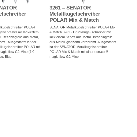
ENATOR
3261 – SENATOR
elschreiber
Metallkugelschreiber
POLAR Mix & Match
kugelschreiber POLAR
SENATOR Metallkugelschreiber POLAR Mix
elschreiber mit lackiertem
& Match 3261 - Druckkugel-schreiber mit
l. Beschlagteile aus Metall,
lackiertem Schaft aus Metall. Beschlagteile
mt. Ausgestattet ist der
aus Metall, glänzend verchromt. Ausgestattet
kugelschreiber POLAR mit
ist der SENATOR Metallkugelschreiber
magic flow G2 Mine (1,0
POLAR Mix & Match mit einer senator®
e: Blau.
magic flow G2 Mine...