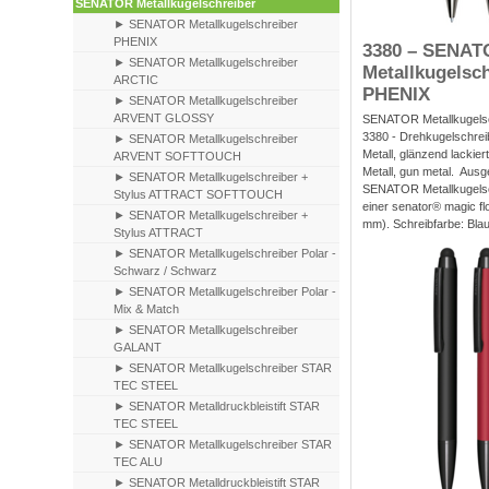
SENATOR Metallkugelschreiber
► SENATOR Metallkugelschreiber
PHENIX
3380 – SENAT
► SENATOR Metallkugelschreiber
Metallkugelsc
ARCTIC
PHENIX
► SENATOR Metallkugelschreiber
ARVENT GLOSSY
SENATOR Metallkugels
3380 - Drehkugelschrei
► SENATOR Metallkugelschreiber
Metall, glänzend lackier
ARVENT SOFTTOUCH
Metall, gun metal. Ausge
► SENATOR Metallkugelschreiber +
SENATOR Metallkugelsc
Stylus ATTRACT SOFTTOUCH
einer senator® magic f
► SENATOR Metallkugelschreiber +
mm). Schreibfarbe: Blau
Stylus ATTRACT
► SENATOR Metallkugelschreiber Polar -
Schwarz / Schwarz
► SENATOR Metallkugelschreiber Polar -
Mix & Match
► SENATOR Metallkugelschreiber
GALANT
► SENATOR Metallkugelschreiber STAR
TEC STEEL
► SENATOR Metalldruckbleistift STAR
TEC STEEL
► SENATOR Metallkugelschreiber STAR
TEC ALU
► SENATOR Metalldruckbleistift STAR