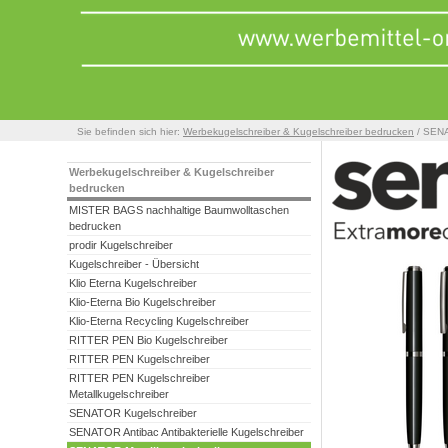
Sie befinden sich hier:
Werbekugelschreiber & Kugelschreiber bedrucken
/ SENA
Werbekugelschreiber & Kugelschreiber
bedrucken
MISTER BAGS nachhaltige Baumwolltaschen
bedrucken
prodir Kugelschreiber
Kugelschreiber - Übersicht
Klio Eterna Kugelschreiber
Klio-Eterna Bio Kugelschreiber
Klio-Eterna Recycling Kugelschreiber
RITTER PEN Bio Kugelschreiber
RITTER PEN Kugelschreiber
RITTER PEN Kugelschreiber
Metallkugelschreiber
SENATOR Kugelschreiber
SENATOR Antibac Antibakterielle Kugelschreiber