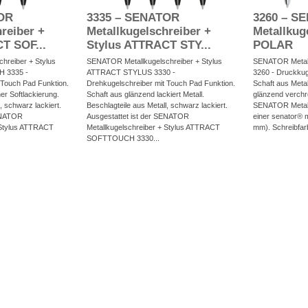
OR
3335 – SENATOR
3260 – S
reiber +
Metallkugelschreiber +
Metallkug
T SOF...
Stylus ATTRACT STY...
POLAR
hreiber + Stylus
SENATOR Metallkugelschreiber + Stylus
SENATOR Metall
 3335 -
ATTRACT STYLUS 3330 -
3260 - Druckkug
 Touch Pad Funktion.
Drehkugelschreiber mit Touch Pad Funktion.
Schaft aus Metal
ner Softlackierung.
Schaft aus glänzend lackiert Metall.
glänzend verchro
, schwarz lackiert.
Beschlagteile aus Metall, schwarz lackiert.
SENATOR Metall
SENATOR
Ausgestattet ist der SENATOR
einer senator® 
 Stylus ATTRACT
Metallkugelschreiber + Stylus ATTRACT
mm). Schreibfarb
SOFTTOUCH 3330...