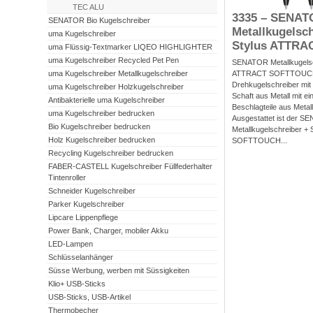
TEC ALU
3335 – SENAT
SENATOR Bio Kugelschreiber
Metallkugelsch
uma Kugelschreiber
Stylus ATTRAC
uma Flüssig-Textmarker LIQEO HIGHLIGHTER
uma Kugelschreiber Recycled Pet Pen
SENATOR Metallkugelsc
ATTRACT SOFTTOUCH
uma Kugelschreiber Metallkugelschreiber
Drehkugelschreiber mit
uma Kugelschreiber Holzkugelschreiber
Schaft aus Metall mit ei
Antibakterielle uma Kugelschreiber
Beschlagteile aus Metall
uma Kugelschreiber bedrucken
Ausgestattet ist der 
Bio Kugelschreiber bedrucken
Metallkugelschreiber +
Holz Kugelschreiber bedrucken
SOFTTOUCH...
Recycling Kugelschreiber bedrucken
FABER-CASTELL Kugelschreiber Füllfederhalter
Tintenroller
Schneider Kugelschreiber
Parker Kugelschreiber
Lipcare Lippenpflege
Power Bank, Charger, mobiler Akku
LED-Lampen
Schlüsselanhänger
Süsse Werbung, werben mit Süssigkeiten
Klio+ USB-Sticks
USB-Sticks, USB-Artikel
Thermobecher