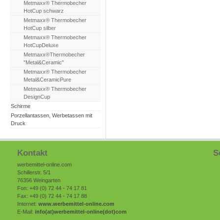
Metmaxx® Thermobecher
HotCup schwarz
Metmaxx® Thermobecher
HotCup silber
Metmaxx® Thermobecher
HotCupDeluxe
Metmaxx®Thermobecher
"Metal&Ceramic"
Metmaxx® Thermobecher
Metal&CeramicPure
Metmaxx® Thermobecher
DesignCup
Schirme
Porzellantassen, Werbetassen mit
Druck
Kontakt
S
werbemittel-online.com
Schillerstr. 5/1
76356 Weingarten
Fon: +49 (0) 72 44 - 74 17 81
Fax: +49 (0) 72 44 - 74 17 88
Internet:
www.werbemittel-online.com
E-Mail:
info(at)
werbemittel-online
(dot)com