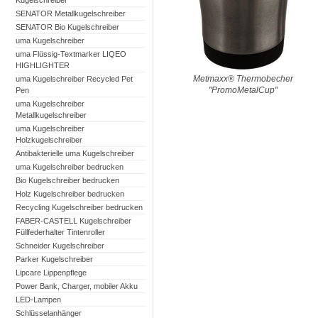
Kugelschreiber
SENATOR Metallkugelschreiber
SENATOR Bio Kugelschreiber
uma Kugelschreiber
uma Flüssig-Textmarker LIQEO
HIGHLIGHTER
Metmaxx® Thermobecher
uma Kugelschreiber Recycled Pet
"PromoMetalCup"
Pen
uma Kugelschreiber
Metallkugelschreiber
uma Kugelschreiber
Holzkugelschreiber
Antibakterielle uma Kugelschreiber
uma Kugelschreiber bedrucken
Bio Kugelschreiber bedrucken
Holz Kugelschreiber bedrucken
Recycling Kugelschreiber bedrucken
FABER-CASTELL Kugelschreiber
Füllfederhalter Tintenroller
Schneider Kugelschreiber
Parker Kugelschreiber
Lipcare Lippenpflege
Power Bank, Charger, mobiler Akku
LED-Lampen
Schlüsselanhänger