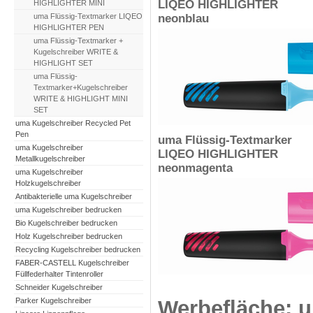
LIQEO HIGHLIGHTER
HIGHLIGHTER MINI
neonblau
uma Flüssig-Textmarker LIQEO
HIGHLIGHTER PEN
uma Flüssig-Textmarker +
Kugelschreiber WRITE &
HIGHLIGHT SET
uma Flüssig-
Textmarker+Kugelschreiber
WRITE & HIGHLIGHT MINI
SET
uma Kugelschreiber Recycled Pet
Pen
uma Flüssig-Textmarker
uma Kugelschreiber
LIQEO HIGHLIGHTER
Metallkugelschreiber
neonmagenta
uma Kugelschreiber
Holzkugelschreiber
Antibakterielle uma Kugelschreiber
uma Kugelschreiber bedrucken
Bio Kugelschreiber bedrucken
Holz Kugelschreiber bedrucken
Recycling Kugelschreiber bedrucken
FABER-CASTELL Kugelschreiber
Füllfederhalter Tintenroller
Schneider Kugelschreiber
Parker Kugelschreiber
Werbefläche: 