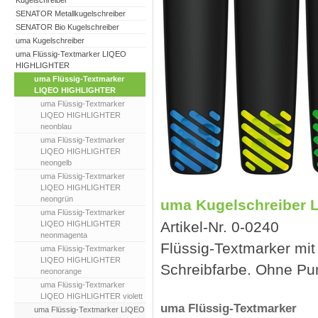
Kugelschreiber
SENATOR Metallkugelschreiber
SENATOR Bio Kugelschreiber
uma Kugelschreiber
uma Flüssig-Textmarker LIQEO
HIGHLIGHTER
uma Flüssig-Textmarker
LIQEO HIGHLIGHTER
uma Flüssig-Textmarker
LIQEO HIGHLIGHTER
neonblau
uma Flüssig-Textmarker
LIQEO HIGHLIGHTER
neongelb
uma Flüssig-Textmarker
LIQEO HIGHLIGHTER
neongrün
uma Kugelschreiber
uma Flüssig-Textmarker
Artikel-Nr. 0-0240
LIQEO HIGHLIGHTER
neonmagenta
Flüssig-Textmarker mit
uma Flüssig-Textmarker
LIQEO HIGHLIGHTER
Schreibfarbe. Ohne Pum
neonorange
uma Flüssig-Textmarker
LIQEO HIGHLIGHTER violett
uma Flüssig-Textmarker
uma Flüssig-Textmarker LIQEO