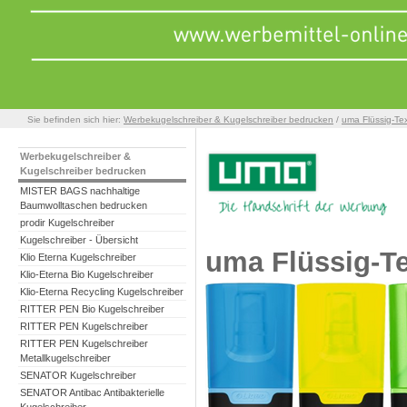
Sie befinden sich hier:
Werbekugelschreiber & Kugelschreiber bedrucken
/
uma Flüssig-T
Werbekugelschreiber &
Kugelschreiber bedrucken
MISTER BAGS nachhaltige
Baumwolltaschen bedrucken
prodir Kugelschreiber
Kugelschreiber - Übersicht
uma Flüssig-T
Klio Eterna Kugelschreiber
Klio-Eterna Bio Kugelschreiber
Klio-Eterna Recycling Kugelschreiber
RITTER PEN Bio Kugelschreiber
RITTER PEN Kugelschreiber
RITTER PEN Kugelschreiber
Metallkugelschreiber
SENATOR Kugelschreiber
SENATOR Antibac Antibakterielle