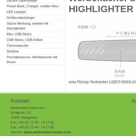
Lipcare Lippenpflege
HIGHLIGHTER
Power Bank, Charger, mobiler Akku
LED-Lampen
Schlüsselanhänger
Süsse Werbung, werben mit
Süssigkeiten
Klio+ USB-Sticks
USB-Sticks, USB-Artikel
Thermobecher
Schirme
Porzellantassen, Werbetassen mit
Druck
uma Flüssig-Textmarker LIQEO HIGHLI
Kontakt
S
werbemittel-online.com
Schillerstr. 5/1
76356 Weingarten
Fon: +49 (0) 72 44 - 74 17 81
Fax: +49 (0) 72 44 - 74 17 88
Internet:
www.werbemittel-online.com