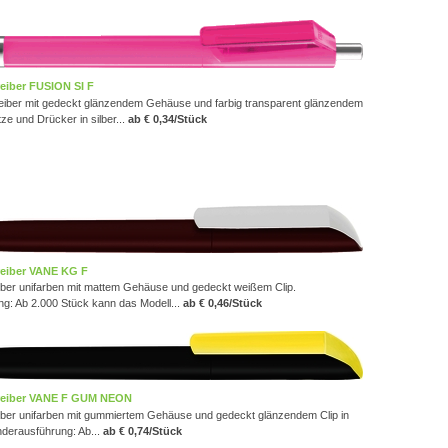
eiber FUSION SI F
iber mit gedeckt glänzendem Gehäuse und farbig transparent glänzendem
tze und Drücker in silber...
ab € 0,34/Stück
eiber VANE KG F
ber unifarben mit mattem Gehäuse und gedeckt weißem Clip.
g: Ab 2.000 Stück kann das Modell...
ab € 0,46/Stück
reiber VANE F GUM NEON
ber unifarben mit gummiertem Gehäuse und gedeckt glänzendem Clip in
derausführung: Ab...
ab € 0,74/Stück