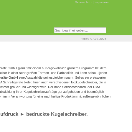
Datenschutz
|
Impressum
Friday, 07.08.2026
ibgeräte GmbH glänzt mit einem außergewöhnlich großem Programm bei dem
reiber in einer sehr großen Formen- und Farbvielfalt und kann nahezu jeden
geräte GmbH eine Auswahl die seinesgleichen sucht. Sei es ein preiswerter
A Schreibgeräte bietet Ihnen auch verschiedene Holzkugelschreiber, die in
as immer größer und wichtiger wird. Der hohe Servicestandard der UMA
abwicklung Ihrer Kugelschreiberaufträge gut aufgehoben und bestmöglich
nimmt Verantwortung für eine nachhaltige Produktion mit außergewöhnlichen
ufdruck ► bedruckte Kugelschreiber.