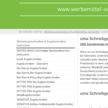
Sie befinden sich hier:
Werbekugelschreiber & Kugelschreiber bedrucken
/ uma 
uma Schreibge
Werbekugelschreiber & Kugelschreiber
UMA Schreibgeräte 
bedrucken
MISTER BAGS nachhaltige Baumwolltaschen
Wenn es um Schreibgerä
bedrucken
Ein führendes Unterneh
prodir Kugelschreiber
sicherlich jeder Werbet
Preisbereich in einer a
Kugelschreiber - Übersicht
einfacher Metallstift o
Klio Eterna Kugelschreiber
Deutschland produziert 
Klio-Eterna Bio Kugelschreiber
Schreibgeräte GmbH ist
Klio-Eterna Recycling Kugelschreiber
informiert fühlen könn
RITTER PEN Bio Kugelschreiber
sozialen und gesellscha
RITTER PEN Kugelschreiber
RITTER PEN Kugelschreiber
uma Schreibge
Metallkugelschreiber
SENATOR Kugelschreiber
SENATOR Antibac Antibakterielle Kugelschreiber