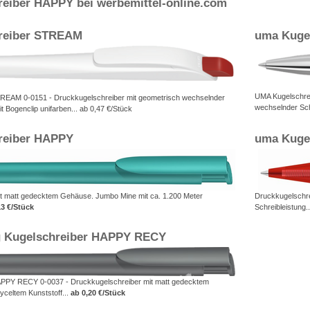
eiber HAPPY bei werbemittel-online.com
reiber STREAM
uma Kuge
UMA Kugelschre
REAM 0-0151 - Druckkugelschreiber mit geometrisch wechselnder
wechselnder Scha
 Bogenclip unifarben... ab 0,47 €/Stück
reiber HAPPY
uma Kuge
t matt gedecktem Gehäuse. Jumbo Mine mit ca. 1.200 Meter
Druckkugelschre
13 €/Stück
Schreibleistung.
g Kugelschreiber HAPPY RECY
PPY RECY 0-0037 - Druckkugelschreiber mit matt gedecktem
celtem Kunststoff...
ab 0,20 €/Stück