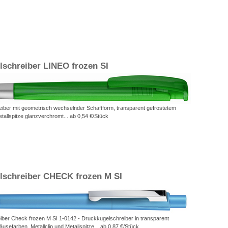
schreiber LINEO frozen SI
iber mit geometrisch wechselnder Schaftform, transparent gefrostetem
allspitze glanzverchromt... ab 0,54 €/Stück
schreiber CHECK frozen M SI
ber Check frozen M SI 1-0142 - Druckkugelschreiber in transparent
usefarben, Metallclip und Metallspitze... ab 0,87 €/Stück