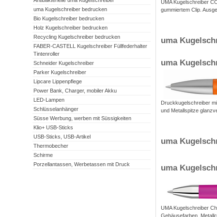
Antibakterielle uma Kugelschreiber
UMA Kugelschreiber C
uma Kugelschreiber bedrucken
gummiertem Clip. Ausges
Bio Kugelschreiber bedrucken
Holz Kugelschreiber bedrucken
Recycling Kugelschreiber bedrucken
uma Kugelschr
FABER-CASTELL Kugelschreiber Füllfederhalter
Tintenroller
uma Kugelschr
Schneider Kugelschreiber
Parker Kugelschreiber
Lipcare Lippenpflege
Power Bank, Charger, mobiler Akku
LED-Lampen
Druckkugelschreiber m
Schlüsselanhänger
und Metallspitze glanzv
Süsse Werbung, werben mit Süssigkeiten
Klio+ USB-Sticks
USB-Sticks, USB-Artikel
uma Kugelschr
Thermobecher
Schirme
Porzellantassen, Werbetassen mit Druck
uma Kugelsch
UMA Kugelschreiber Che
Gehäusefarben, Metallcl