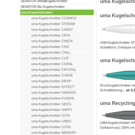
uma Kugelschr
SENATOR Metallkugelschreiber
SENATOR Bio Kugelschreiber
uma Kugelschreiber
uma Kugelsch
uma Kugelschreiber COSMOS
uma Kugelschreiber STREAM
uma Kugelschreiber CANDY
uma Kugelschreiber CETA
uma Kugelschreiber CHECK
UMA Kugelschreiber ST
uma Kugelschreiber CHIC
Schaftform. Gehäuse mit
uma Kugelschreiber CHILL
uma Kugelschreiber CLIP
uma Kugelsch
uma Kugelschreiber CORAL
uma Kugelschreiber CRYSTAL
uma Kugelschreiber CURVE
uma Kugelschreiber DROP
Druckkugelschreiber mi
uma Kugelschreiber EFFECT
Schreibleistung...
ab 0,
uma Kugelschreiber FASHION
uma Kugelschreiber FUSION
uma Recyclin
uma Kugelschreiber GEOS
uma Kugelschreiber HAPPY
uma Kugelschreiber ICON
uma Kugelschreiber LINEO
UMA Kugelschreiber HA
uma Kugelschreiber LOOK
Gehäuse aus 100% recy
uma Kugelschreiber MEMORY