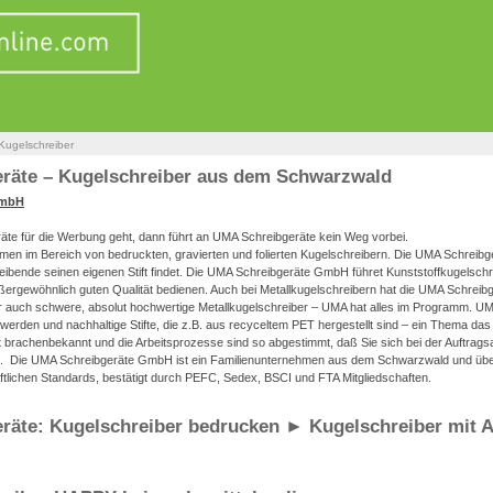
Kugelschreiber
räte – Kugelschreiber aus dem Schwarzwald
GmbH
te für die Werbung geht, dann führt an UMA Schreibgeräte kein Weg vorbei.
men im Bereich von bedruckten, gravierten und folierten Kugelschreibern. Die UMA Schre
reibende seinen eigenen Stift findet. Die UMA Schreibgeräte GmbH führet Kunststoffkugelsch
ußergewöhnlich guten Qualität bedienen. Auch bei Metallkugelschreibern hat die UMA Schreib
der auch schwere, absolut hochwertige Metallkugelschreiber – UMA hat alles im Programm. UM
werden und nachhaltige Stifte, die z.B. aus recyceltem PET hergestellt sind – ein Thema d
 brachenbekannt und die Arbeitsprozesse sind so abgestimmt, daß Sie sich bei der Auftrags
en. Die UMA Schreibgeräte GmbH ist ein Familienunternehmen aus dem Schwarzwald und über
ftlichen Standards, bestätigt durch PEFC, Sedex, BSCI und FTA Mitgliedschaften.
räte: Kugelschreiber bedrucken ► Kugelschreiber mit A