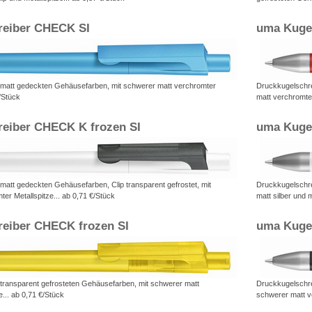
reiber CHECK SI
uma Kuge
 matt gedeckten Gehäusefarben, mit schwerer matt verchromter
Druckkugelschre
€/Stück
matt verchromter
eiber CHECK K frozen SI
uma Kuge
matt gedeckten Gehäusefarben, Clip transparent gefrostet, mit
Druckkugelschre
er Metallspitze... ab 0,71 €/Stück
matt silber und 
eiber CHECK frozen SI
uma Kuge
 transparent gefrosteten Gehäusefarben, mit schwerer matt
Druckkugelschrei
e... ab 0,71 €/Stück
schwerer matt ve