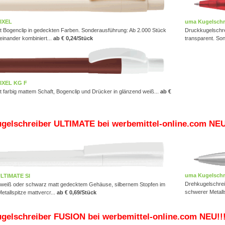
PIXEL
uma Kugelschre
t Bogenclip in gedeckten Farben. Sonderausführung: Ab 2.000 Stück
Druckkugelschre
teinander kombiniert...
ab € 0,24/Stück
transparent.
Son
PIXEL KG F
 farbig mattem Schaft, Bogenclip und Drücker in glänzend weiß...
ab €
gelschreiber ULTIMATE bei werbemittel-online.com NEU
uma Kugelschr
ULTIMATE SI
Drehkugelschrei
 weiß oder schwarz matt gedecktem Gehäuse, silbernem Stopfen im
schwerer Metall
etallspitze mattvercr...
ab € 0,69/Stück
gelschreiber FUSION bei werbemittel-online.com NEU!!