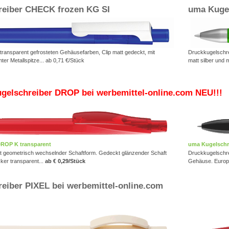
reiber CHECK frozen KG SI
uma Kuge
transparent gefrosteten Gehäusefarben, Clip matt gedeckt, mit
Druckkugelschre
er Metallspitze... ab 0,71 €/Stück
matt silber und 
gelschreiber DROP bei werbemittel-online.com NEU!!!
DROP K transparent
uma Kugelschr
t geometrisch wechselnder Schaftform. Gedeckt glänzender Schaft
Druckkugelschre
cker transparent...
ab € 0,29/Stück
Gehäuse. Europ
eiber PIXEL bei werbemittel-online.com