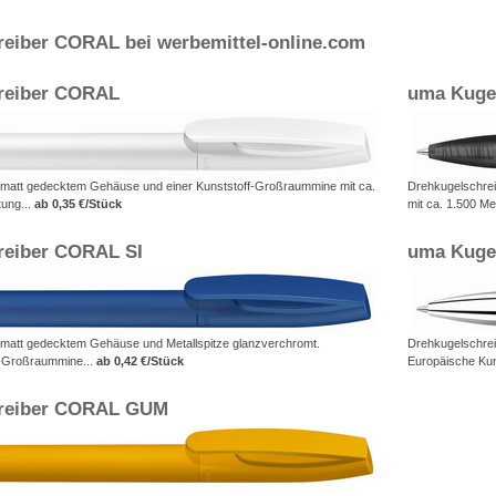
eiber CORAL bei werbemittel-online.com
reiber CORAL
uma Kuge
 matt gedecktem Gehäuse und einer Kunststoff-Großraummine mit ca.
Drehkugelschrei
tung...
ab 0,35 €/Stück
mit ca. 1.500 Me
reiber CORAL SI
uma Kugel
 matt gedecktem Gehäuse und Metallspitze glanzverchromt.
Drehkugelschrei
f-Großraummine...
ab 0,42 €/Stück
Europäische Kun
reiber CORAL GUM