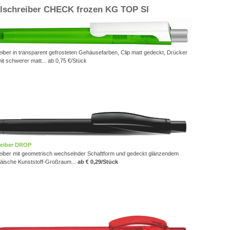
lschreiber CHECK frozen KG TOP SI
iber in transparent gefrosteten Gehäusefarben, Clip matt gedeckt, Drücker
mit schwerer matt... ab 0,75 €/Stück
eiber DROP
iber mit geometrisch wechselnder Schaftform und gedeckt glänzendem
äische Kunststoff-Großraum...
ab € 0,29/Stück