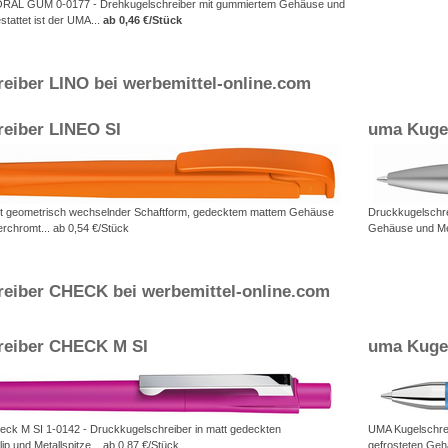
ORAL GUM 0-0177 - Drehkugelschreiber mit gummiertem Gehäuse und
tattet ist der UMA...
ab 0,46 €/Stück
eiber LINO bei werbemittel-online.com
eiber LINEO SI
uma Kugel
it geometrisch wechselnder Schaftform, gedecktem mattem Gehäuse
Druckkugelschre
erchromt... ab 0,54 €/Stück
Gehäuse und Met
eiber CHECK bei werbemittel-online.com
reiber CHECK M SI
uma Kugel
ck M SI 1-0142 - Druckkugelschreiber in matt gedeckten
UMA Kugelschrei
ip und Metallspitze... ab 0,87 €/Stück
gefrosteten Gehä