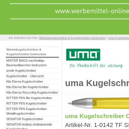
Sie befinden sich hier:
Werbekugelschreiber & Kugelschreiber bedrucken
/
uma Kugelschre
Werbekugelschreiber &
Kugelschreiber bedrucken
MISTER BAGS nachhaltige
Baumwolltaschen bedrucken
prodir Kugelschreiber
Kugelschreiber - Übersicht
uma Kugelschr
Klio Eterna Kugelschreiber
Klio-Eterna Bio Kugelschreiber
Klio-Eterna Recycling Kugelschreiber
RITTER PEN Bio Kugelschreiber
RITTER PEN Kugelschreiber
RITTER PEN Kugelschreiber
Metallkugelschreiber
uma Kugelschreiber 
SENATOR Kugelschreiber
Artikel-Nr. 1-0142 TF S
SENATOR Antibac Antibakterielle