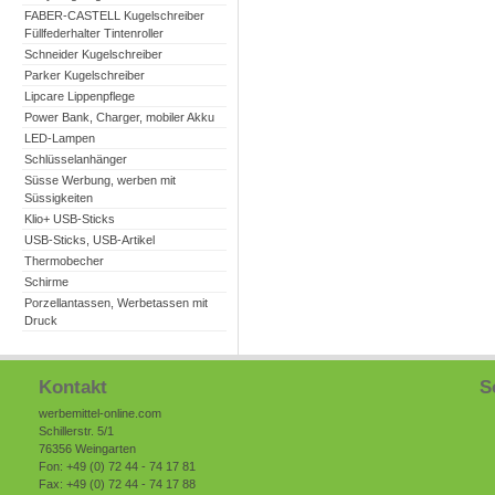
FABER-CASTELL Kugelschreiber
Füllfederhalter Tintenroller
Schneider Kugelschreiber
Parker Kugelschreiber
Lipcare Lippenpflege
Power Bank, Charger, mobiler Akku
LED-Lampen
Schlüsselanhänger
Süsse Werbung, werben mit
Süssigkeiten
Klio+ USB-Sticks
USB-Sticks, USB-Artikel
Thermobecher
Schirme
Porzellantassen, Werbetassen mit
Druck
Kontakt
S
werbemittel-online.com
Schillerstr. 5/1
76356 Weingarten
Fon: +49 (0) 72 44 - 74 17 81
Fax: +49 (0) 72 44 - 74 17 88