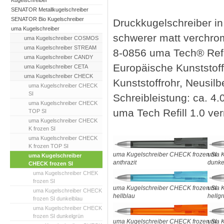
Kugelschreiber
SENATOR Metallkugelschreiber
SENATOR Bio Kugelschreiber
Druckkugelschreiber in
uma Kugelschreiber
schwerer matt verchrom
uma Kugelschreiber COSMOS
uma Kugelschreiber STREAM
8-0856 uma Tech® Refil
uma Kugelschreiber CANDY
Europäische Kunststo
uma Kugelschreiber CETA
uma Kugelschreiber CHECK
Kunststoffrohr, Neusil
uma Kugelschreiber CHECK
SI
Schreibleistung: ca. 4
uma Kugelschreiber CHECK
uma Tech Refill 1.0 ve
TOP SI
uma Kugelschreiber CHECK
K frozen SI
uma Kugelschreiber CHECK
K frozen TOP SI
uma Kugelschreiber CHECK frozen SI
uma K
uma Kugelschreiber
anthrazit
dunke
CHECK frozen SI
uma Kugelschreiber CHEK
frozen SI
uma Kugelschreiber CHECK frozen SI
uma K
uma Kugelschreiber CHECK
hellblau
hellg
frozen SI dunkelblau
uma Kugelschreiber CHECK
frozen SI dunkelgrün
uma Kugelschreiber CHECK frozen SI
uma K