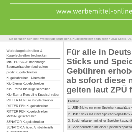
Sie befinden sich hier:
Werbekugelschreiber & Kugelschreiber bedrucken
/ USB-Sticks, USB
Für alle in Deut
Werbekugelschreiber &
Kugelschreiber bedrucken
Sticks und Spe
MISTER BAGS nachhaltige
Baumwolltaschen bedrucken
Gebühren erhobe
prodir Kugelschreiber
ab sofort diese
Kugelschreiber - Übersicht
Klio Eterna Kugelschreiber
gelten laut ZPÜ 
Klio-Eterna Bio Kugelschreiber
Klio-Eterna Recycling Kugelschreiber
RITTER PEN Bio Kugelschreiber
Produkt
RITTER PEN Kugelschreiber
1. USB-Sticks mit einer Speicherkapazität ≤
RITTER PEN Kugelschreiber
2. USB-Sticks mit einer Speicherkapazität ≥
Metallkugelschreiber
3. Speicherkarten mit einer Speicherkapazit
SENATOR Kugelschreiber
3. Speicherkarten mit einer Speicherkapazit
SENATOR Antibac Antibakterielle