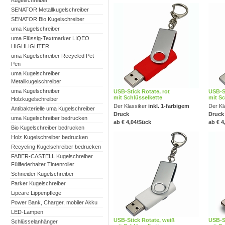
Kugelschreiber
SENATOR Metallkugelschreiber
SENATOR Bio Kugelschreiber
uma Kugelschreiber
uma Flüssig-Textmarker LIQEO
HIGHLIGHTER
uma Kugelschreiber Recycled Pet
Pen
uma Kugelschreiber
Metallkugelschreiber
uma Kugelschreiber
USB-Stick Rotate, rot
USB-St
mit Schlüsselkette
mit Sc
Holzkugelschreiber
Der Klassiker
inkl. 1-farbigem
Der Kl
Antibakterielle uma Kugelschreiber
Druck
Druck
uma Kugelschreiber bedrucken
ab € 4,04/Sück
ab € 4
Bio Kugelschreiber bedrucken
Holz Kugelschreiber bedrucken
Recycling Kugelschreiber bedrucken
FABER-CASTELL Kugelschreiber
Füllfederhalter Tintenroller
Schneider Kugelschreiber
Parker Kugelschreiber
Lipcare Lippenpflege
Power Bank, Charger, mobiler Akku
LED-Lampen
USB-Stick Rotate, weiß
USB-S
Schlüsselanhänger