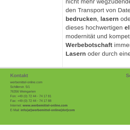
nicht mehr wegzudend
den Transport von Da
bedrucken
,
lasern
ode
dieses hochwertigen
e
modernität und kompet
Werbebotschaft
immer
Lasern
oder durch ein
Kontakt
S
werbemittel-online.com
Schillerstr. 5/1
76356 Weingarten
Fon: +49 (0) 72 44 - 74 17 81
Fax: +49 (0) 72 44 - 74 17 88
Internet:
www.werbemittel-online.com
E-Mail:
info(at)
werbemittel-online
(dot)com