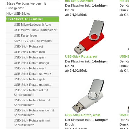
mit Schlüsselkette
mit Sc
Süsse Werbung, werben mit
Der Klassiker
inkl. 1-farbigem
Der Kl
Süssigkeiten
Druck
Druck
Klio+ USB-Sticks
ab € 4,04/Sück
ab € 4
USB-Sticks, USB-Artikel
USB Mikro-Ladegerät Auto
USB Würfel Hub & Kartenleser
USB Kartenleser
Silva USB Stick, Aluiminium
USB-Stick Rotate rot
USB-Stick Rotate blau
USB-Stick Rotate, rot
USB-St
USB-Stick Rotate grün
Der Klassiker
inkl. 1-farbigem
Der Kl
USB-Stick Rotate orange
Druck
Druck
USB-Stick Rotate weiß
ab € 4,00/Sück
ab € 4
USB-Stick Rotate schwarz
USB-Stick Rotate gelb
USB-Stick Rotate magenta
USB-Stick Rotate rot mit
Schlüsselkette
USB-Stick Rotate blau mit
Schlüsselkette
USB-Stick Rotate orange mit
USB-Stick Rotate, weiß
USB-S
Schlüsselkette
Der Klassiker
inkl. 1-farbigem
Der Kl
USB-Stick Rotate grün mit
Druck
Druck
Schlüsselkette
ab € 4,00/Sück
ab € 4