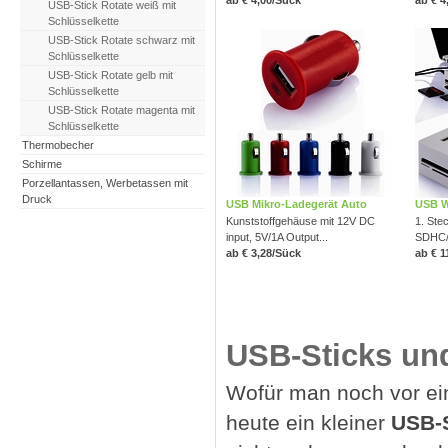
USB-Stick Rotate weiß mit
Schlüsselkette
USB-Stick Rotate schwarz mit
Schlüsselkette
USB-Stick Rotate gelb mit
Schlüsselkette
USB-Stick Rotate magenta mit
Schlüsselkette
Thermobecher
Schirme
Porzellantassen, Werbetassen mit
Druck
USB Mikro-Ladegerät Auto
USB W
Kunststoffgehäuse mit 12V DC
1. Stec
input, 5V/1A Output...
SDHC/
ab € 3,28/Sück
ab € 1
USB-Sticks und
Wofür man noch vor ein
heute ein kleiner
USB-S